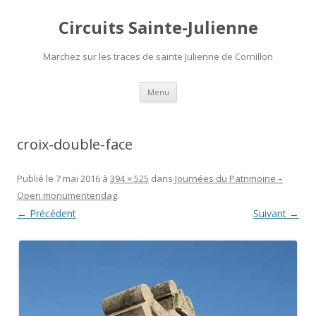
Circuits Sainte-Julienne
Marchez sur les traces de sainte Julienne de Cornillon
Aller
Menu
au
contenu
croix-double-face
Publié le
7 mai 2016
à
394 × 525
dans
Journées du Patrimoine –
Open monumentendag
.
← Précédent
Suivant →