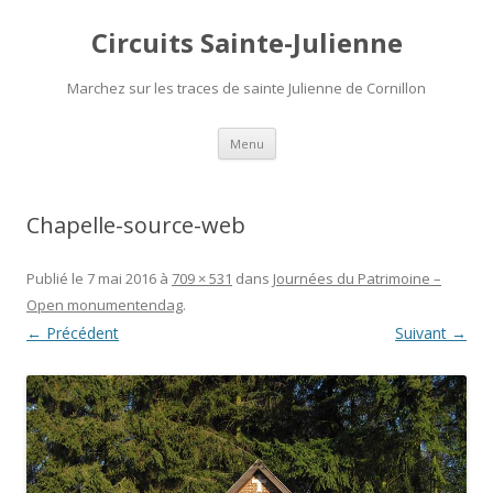
Circuits Sainte-Julienne
Marchez sur les traces de sainte Julienne de Cornillon
Aller
Menu
au
contenu
Chapelle-source-web
Publié le
7 mai 2016
à
709 × 531
dans
Journées du Patrimoine –
Open monumentendag
.
← Précédent
Suivant →