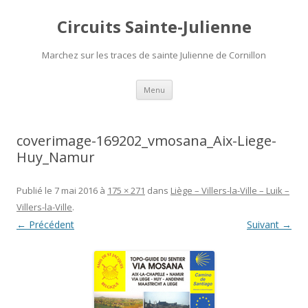
Circuits Sainte-Julienne
Marchez sur les traces de sainte Julienne de Cornillon
Aller
Menu
au
contenu
coverimage-169202_vmosana_Aix-Liege-
Huy_Namur
Publié le
7 mai 2016
à
175 × 271
dans
Liège – Villers-la-Ville – Luik –
Villers-la-Ville
.
← Précédent
Suivant →