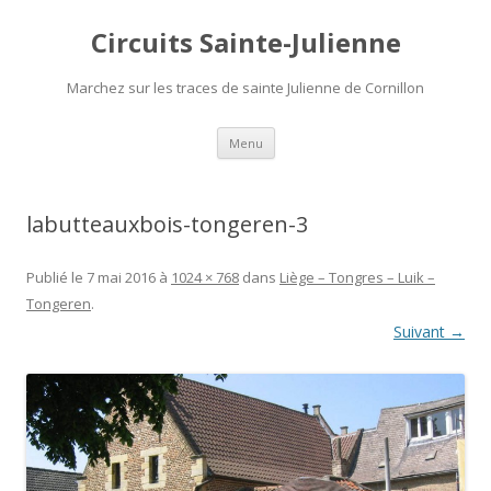
Circuits Sainte-Julienne
Marchez sur les traces de sainte Julienne de Cornillon
Aller
Menu
au
contenu
labutteauxbois-tongeren-3
Publié le
7 mai 2016
à
1024 × 768
dans
Liège – Tongres – Luik –
Tongeren
.
Suivant →