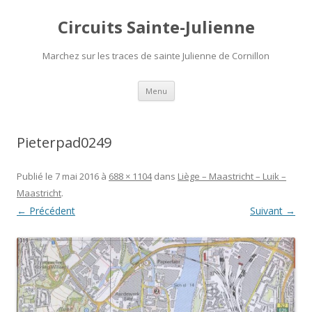
Circuits Sainte-Julienne
Marchez sur les traces de sainte Julienne de Cornillon
Aller
Menu
au
contenu
Pieterpad0249
Publié le
7 mai 2016
à
688 × 1104
dans
Liège – Maastricht – Luik –
Maastricht
.
← Précédent
Suivant →