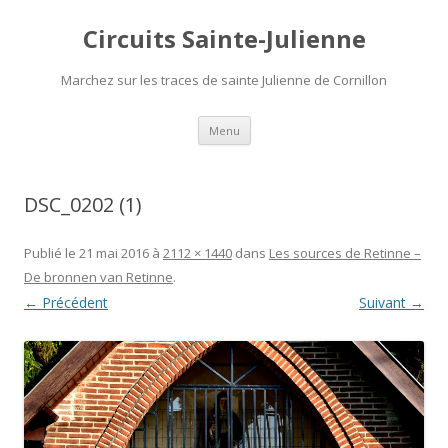
Circuits Sainte-Julienne
Marchez sur les traces de sainte Julienne de Cornillon
Aller
Menu
au
contenu
DSC_0202 (1)
Publié le
21 mai 2016
à
2112 × 1440
dans
Les sources de Retinne –
De bronnen van Retinne
.
← Précédent
Suivant →