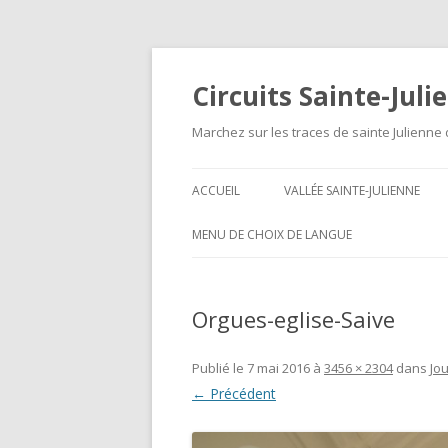
Circuits Sainte-Juli
Marchez sur les traces de sainte Julienne 
ACCUEIL
VALLÉE SAINTE-JULIENNE
SOURCES ET MÉANDRES DU
MENU DE CHOIX DE LANGUE
RUISSEAU (11-13KM)
PETITES RANDONNÉES EN
Orgues-eglise-Saive
BOUCLE – KLEINE
LUSWANDELINGEN
Publié le
7 mai 2016
à
3456 × 2304
dans
Jo
TRANSPORTS PUBLICS –
← Précédent
OPENBAAR VERVOER