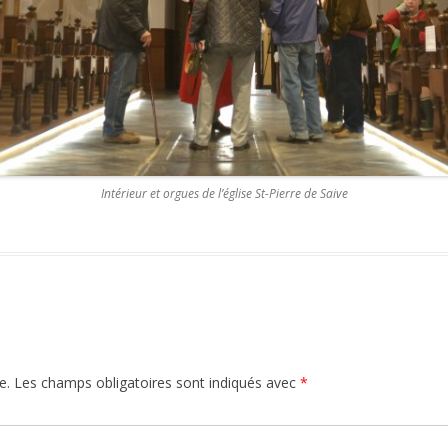
VIA LIMBURGICA
VAN IWAN OPRINS
LIENS DE SITES
LE GR5 DE JEAN-YVES URBAIN – DE
GR5 VAN JEAN-YVES URBAIN
GR5 HÉBERGEMENT
Intérieur et orgues de l’église St-Pierre de Saive
e.
Les champs obligatoires sont indiqués avec
*