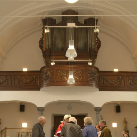
N
LIÈGE – MAASTRICHT – LUIK –
BALADE DÉCOUVERTE DU
DE VALLEIEN VAN DE RIVIEREN
MAASTRICHT
RUISSEAU SAINTE-JULIENNE
JULIANA EN EVEGNÉE
RETINNE – CORNILLON LIÈGE –
RANDONNÉES-DÉCOUVERTE 5KM
VILLAGE D’EVEGNÉE-TIGNÉE –
RETINNE – CORNILLON LUIK
DE LA HAUTE VALLÉE DU
HET DORP VAN EVEGNÉE-TIGNÉE
RUISSEAU SAINTE-JULIENNE
SAINT MARTIN – CORNILLON
LIÈGE
NOUVEAUX DÉVELOPPEMENTS 22
JUIN 2018 – NIEUWE
AUBERGE DU PÈLERIN SAINT
ONTWIKKELINGEN JUNI 2018
FRANÇOIS – LIÈGE –
SLAAPUITRUSTING HERBERG SAINT
BALADE DÉGUSTATIVE DU
FRANÇOIS (LUIK)
PATRIMOINE – DEGUSTATIEVE
WANDELING VAN HET ERFGOED
LE GR5 – DE GR5
LE GR5 DE PHILIPPE HUVELLE – DE
JOURNÉES DU PATRIMOINE –
GR5 VAN PHILIPPE HUVELLE
AMIS
RADIO CAMINO
OPEN MONUMENTENDAG
LE GR5 DE MICHEL JULIN – DE GR5
QUAND LA BUSE ME MONTRE LE
VAN MICHEL JULIN
CHEMIN
LE GR5 DE IWAN OPRINS – DE GR5