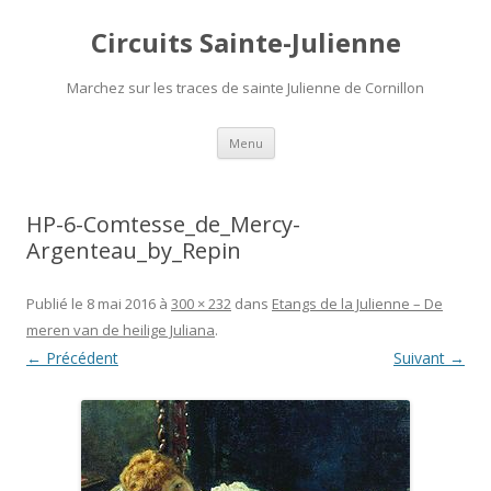
Circuits Sainte-Julienne
Marchez sur les traces de sainte Julienne de Cornillon
Aller
Menu
au
contenu
HP-6-Comtesse_de_Mercy-
Argenteau_by_Repin
Publié le
8 mai 2016
à
300 × 232
dans
Etangs de la Julienne – De
meren van de heilige Juliana
.
← Précédent
Suivant →