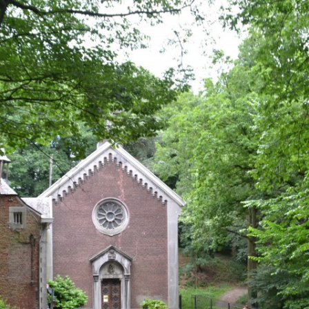
N
LIÈGE – MAASTRICHT – LUIK –
BALADE DÉCOUVERTE DU
DE VALLEIEN VAN DE RIVIEREN
MAASTRICHT
RUISSEAU SAINTE-JULIENNE
JULIANA EN EVEGNÉE
RETINNE – CORNILLON LIÈGE –
RANDONNÉES-DÉCOUVERTE 5KM
VILLAGE D’EVEGNÉE-TIGNÉE –
RETINNE – CORNILLON LUIK
DE LA HAUTE VALLÉE DU
HET DORP VAN EVEGNÉE-TIGNÉE
RUISSEAU SAINTE-JULIENNE
SAINT MARTIN – CORNILLON
LIÈGE
NOUVEAUX DÉVELOPPEMENTS 22
JUIN 2018 – NIEUWE
AUBERGE DU PÈLERIN SAINT
ONTWIKKELINGEN JUNI 2018
FRANÇOIS – LIÈGE –
SLAAPUITRUSTING HERBERG SAINT
BALADE DÉGUSTATIVE DU
FRANÇOIS (LUIK)
PATRIMOINE – DEGUSTATIEVE
WANDELING VAN HET ERFGOED
LE GR5 – DE GR5
LE GR5 DE PHILIPPE HUVELLE – DE
JOURNÉES DU PATRIMOINE –
GR5 VAN PHILIPPE HUVELLE
AMIS
RADIO CAMINO
OPEN MONUMENTENDAG
LE GR5 DE MICHEL JULIN – DE GR5
QUAND LA BUSE ME MONTRE LE
VAN MICHEL JULIN
CHEMIN
LE GR5 DE IWAN OPRINS – DE GR5