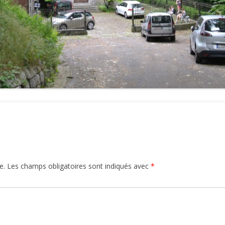
VIA LIMBURGICA
VAN IWAN OPRINS
LIENS DE SITES
LE GR5 DE JEAN-YVES URBAIN – DE
GR5 VAN JEAN-YVES URBAIN
GR5 HÉBERGEMENT
e.
Les champs obligatoires sont indiqués avec
*