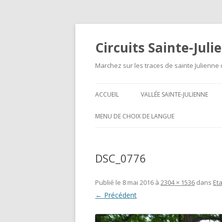
Circuits Sainte-Juli
Marchez sur les traces de sainte Julienne 
ACCUEIL
VALLÉE SAINTE-JULIENNE
SOURCES ET MÉANDRES DU
MENU DE CHOIX DE LANGUE
RUISSEAU (11-13KM)
PETITES RANDONNÉES EN
DSC_0776
BOUCLE – KLEINE
LUSWANDELINGEN
Publié le
8 mai 2016
à
2304 × 1536
dans
Et
TRANSPORTS PUBLICS –
← Précédent
OPENBAAR VERVOER