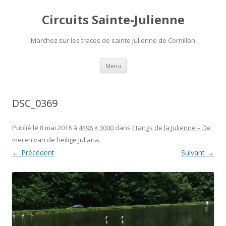
Circuits Sainte-Julienne
Marchez sur les traces de sainte Julienne de Cornillon
Aller
Menu
au
contenu
DSC_0369
Publié le
8 mai 2016
à
4496 × 3000
dans
Etangs de la Julienne – De
meren van de heilige Juliana
.
← Précédent
Suivant →