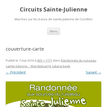
Circuits Sainte-Julienne
Marchez sur les traces de sainte Julienne de Cornillon
Aller
Menu
au
contenu
couverture-carte
Publié le
7 mai 2016
à
825 × 1171
dans
Randonnée du ruisseau
sainte-Julienne – Wandelpad hl. Juliana beek
.
← Précédent
Suivant →