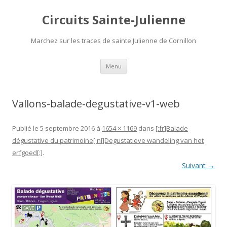
Circuits Sainte-Julienne
Marchez sur les traces de sainte Julienne de Cornillon
Aller
Menu
au
contenu
Vallons-balade-degustative-v1-web
Publié le
5 septembre 2016
à
1654 × 1169
dans
[:fr]Balade
dégustative du patrimoine[:nl]Degustatieve wandeling van het
erfgoed[:]
.
Suivant →