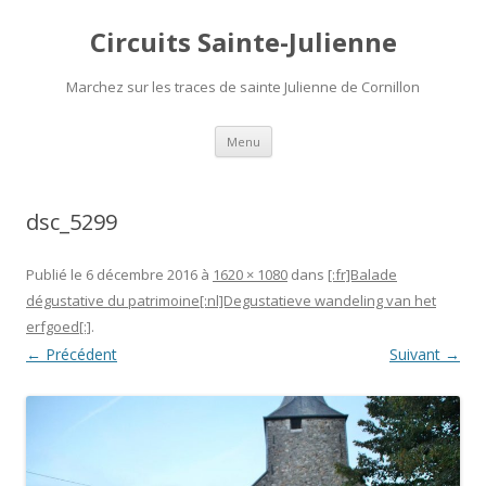
Circuits Sainte-Julienne
Marchez sur les traces de sainte Julienne de Cornillon
Aller
Menu
au
contenu
dsc_5299
Publié le
6 décembre 2016
à
1620 × 1080
dans
[:fr]Balade
dégustative du patrimoine[:nl]Degustatieve wandeling van het
erfgoed[:]
.
← Précédent
Suivant →