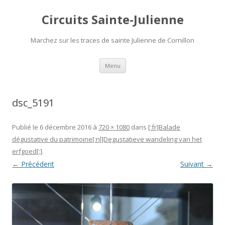
Circuits Sainte-Julienne
Marchez sur les traces de sainte Julienne de Cornillon
Aller
Menu
au
contenu
dsc_5191
Publié le
6 décembre 2016
à
720 × 1080
dans
[:fr]Balade
dégustative du patrimoine[:nl]Degustatieve wandeling van het
erfgoed[:]
.
← Précédent
Suivant →