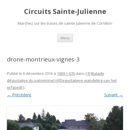
Circuits Sainte-Julienne
Marchez sur les traces de sainte Julienne de Cornillon
Aller
Menu
au
contenu
drone-montrieux-vignes-3
Publié le
6 décembre 2016
à
1069 × 676
dans
[:fr]Balade
dégustative du patrimoine[:nl]Degustatieve wandeling van het
erfgoed[:]
.
← Précédent
Suivant →