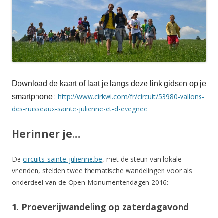
Download de kaart of laat je langs deze link gidsen op je
:
http://www.cirkwi.com/fr/circuit/53980-vallons-
smartphone
des-ruisseaux-sainte-julienne-et-d-evegnee
Herinner je…
De
circuits-sainte-julienne.be
, met de steun van lokale
vrienden, stelden twee thematische wandelingen voor als
onderdeel van de Open Monumentendagen 2016:
1. Proeverijwandeling op zaterdagavond