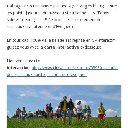
Balisage « circuits sainte Julienne » (rectangles bleus) : entre
les points J (source du ruisseau ste Julienne) – N (Fonds
sainte-Julienne) et – B (le Mousset – croisement des
ruisseaux ste-Julienne et d’Evegnée).
En tous cas, 100% de la balade est reprise en GP interactif,
guidez vous avec la
carte interactive
ci-dessous:
Lien vers la
carte
interactive
:
http://www.cirkwi.com/fr/circuit/53980-vallons-
des-ruisseaux-sainte-julienne-et-d-evegnee